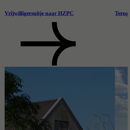
Vrijwilligersuitje naar HZPC
Terugb