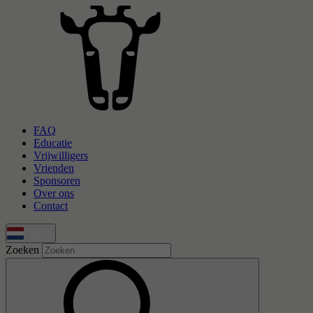
Overslaan en naar de inhoud gaan
FAQ
Educatie
Vrijwilligers
Vrienden
Sponsoren
Over ons
Contact
nl
Zoeken